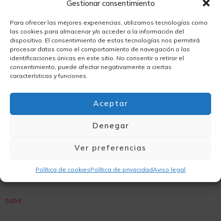
Gestionar consentimiento
Para ofrecer las mejores experiencias, utilizamos tecnologías como
las cookies para almacenar y/o acceder a la información del
Mostrando el único resultado
dispositivo. El consentimiento de estas tecnologías nos permitirá
procesar datos como el comportamiento de navegación o las
identificaciones únicas en este sitio. No consentir o retirar el
consentimiento, puede afectar negativamente a ciertas
características y funciones.
Aceptar
Denegar
Ver preferencias
Política de cookies
Política de privacidad
Aviso legal
Libretas forradas
0,00
€
Leer más