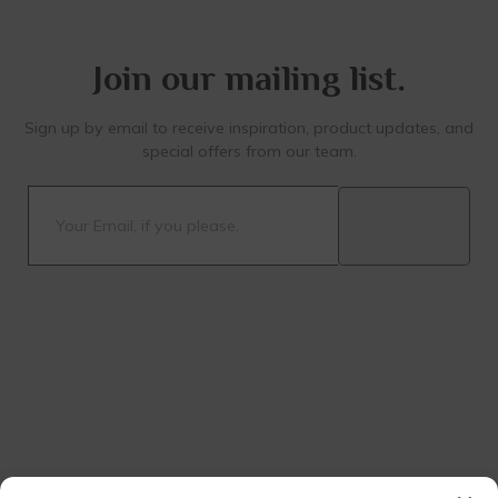
Join our mailing list.
Sign up by email to receive inspiration, product updates, and
special offers from our team.
Submit
This site is protected by
reCAPTCHA and the
Google
Privacy Policy
and
Terms of Service
apply