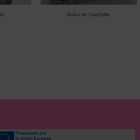
lo
Bolso de Ganchillo
95,00
€
to
Añadir al carrito