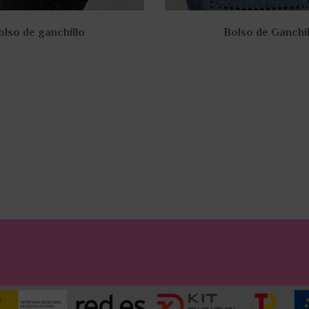
olso de ganchillo
Bolso de Ganchil
85,00
€
85,00
€
ñadir al carrito
Añadir al carri