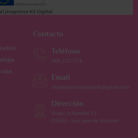
l programa Kit Digital.
Contacto
iación
Teléfono
 niñ@s
966 372 774
cción
Email
eltallerdemonalisainfo@gmail.com
Dirección
Avda La Rambla 31
03550 - San Juan de Alicante