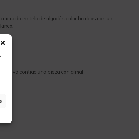
eccionado en tela de algodón color burdeos con un
lanco.
s
 de
o y lleva contigo una pieza con alma!
s