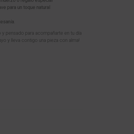
lmuerzo o regalo especial
ve para un toque natural
l
tesanía.
o y pensado para acompañarte en tu día
uyo y lleva contigo una pieza con alma!