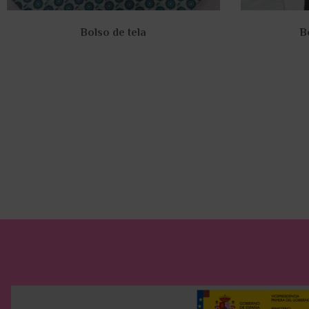
Bolso de tela
B
35,00
€
Añadir al carrito
A