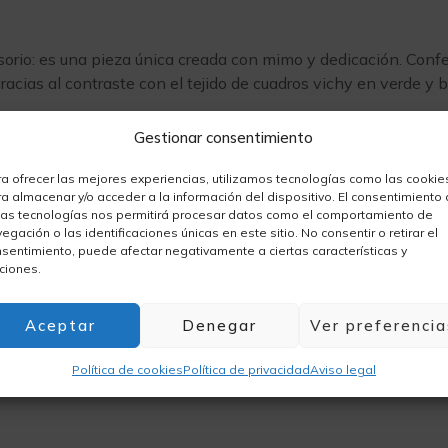
orio: es una pieza única creada con mimo y dedicación. Conf
racias al contraste con el tejido de cuadros vichy en verde y b
o especial
Gestionar consentimiento
que natural
a ofrecer las mejores experiencias, utilizamos tecnologías como las cookie
a almacenar y/o acceder a la información del dispositivo. El consentimiento
as tecnologías nos permitirá procesar datos como el comportamiento de
mpañarte en tu día a día con personalidad. ¡Hazte con el tuy
egación o las identificaciones únicas en este sitio. No consentir o retirar el
sentimiento, puede afectar negativamente a ciertas características y
ciones.
Aceptar
Denegar
Ver preferencia
Política de cookies
Política de privacidad
Aviso legal