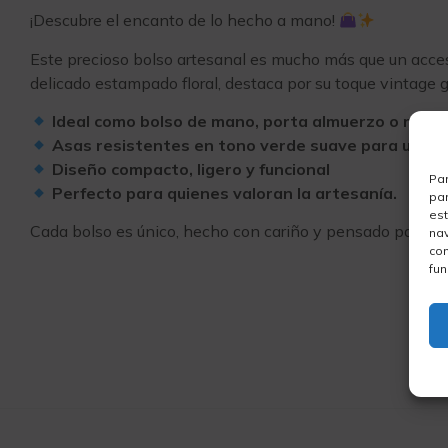
¡Descubre el encanto de lo hecho a mano!
Este precioso bolso artesanal es mucho más que un acces
delicado estampado floral, destaca por su toque vintage g
Ideal como bolso de mano, porta almuerzo o regal
Asas resistentes en tono verde suave para un to
Diseño compacto, ligero y funcional
Par
Perfecto para quienes valoran la artesanía.
par
est
Cada bolso es único, hecho con cariño y pensado para aco
nav
con
fun