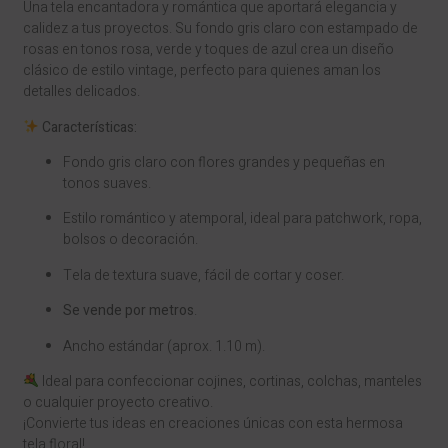
Una tela encantadora y romántica que aportará elegancia y
calidez a tus proyectos. Su fondo gris claro con estampado de
rosas en tonos rosa, verde y toques de azul crea un diseño
clásico de estilo vintage, perfecto para quienes aman los
detalles delicados.
Características:
Fondo gris claro con flores grandes y pequeñas en
tonos suaves.
Estilo romántico y atemporal, ideal para patchwork, ropa,
bolsos o decoración.
Tela de textura suave, fácil de cortar y coser.
Se vende por metros
.
Ancho estándar (aprox. 1.10 m).
Ideal para confeccionar cojines, cortinas, colchas, manteles
o cualquier proyecto creativo.
¡Convierte tus ideas en creaciones únicas con esta hermosa
tela floral!