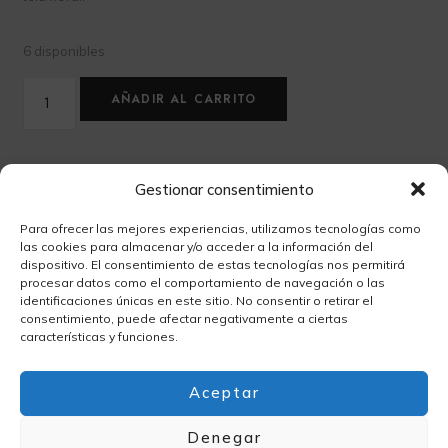
6 disponibles
AÑADIR AL CARRITO
Categorías
PATCHWORK
,
TELAS
Gestionar consentimiento
Para ofrecer las mejores experiencias, utilizamos tecnologías como
las cookies para almacenar y/o acceder a la información del
dispositivo. El consentimiento de estas tecnologías nos permitirá
procesar datos como el comportamiento de navegación o las
identificaciones únicas en este sitio. No consentir o retirar el
consentimiento, puede afectar negativamente a ciertas
características y funciones.
Información adicional
Aceptar
Denegar