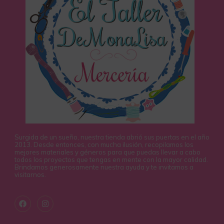
Surgida de un sueño, nuestra tienda abrió sus puertas en el año
2013. Desde entonces, con mucha ilusión, recopilamos los
mejores materiales y géneros para que puedas llevar a cabo
todos los proyectos que tengas en mente con la mayor calidad.
Brindamos generosamente nuestra ayuda y te invitamos a
visitarnos.